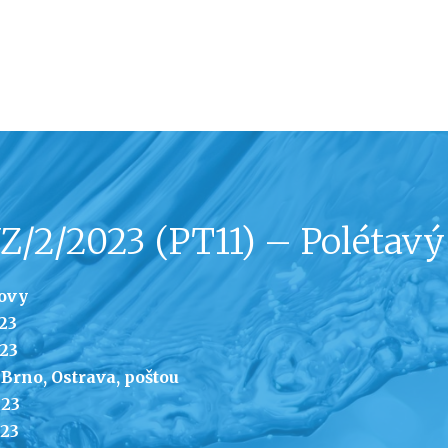
Z/2/2023 (PT11) – Polétavý
kovy
23
23
rno, Ostrava, poštou
23
023