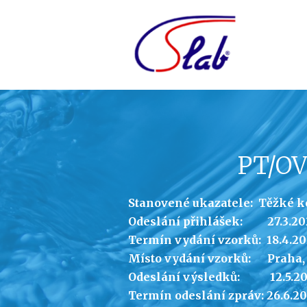
PT/OV
Stanovené ukazatele: Těžké 
Odeslání přihlášek: 27.3.20
Termín vydání vzorků: 18.4.20
Místo vydání vzorků: Praha, B
Odeslání výsledků: 12.5.20
Termín odeslání zpráv: 26.6.2