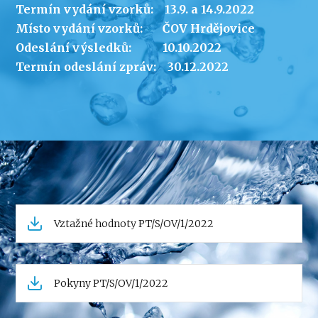
Termín vydání vzorků: 13.9. a 14.9.2022
Místo vydání vzorků: ČOV Hrdějovice
Odeslání výsledků: 10.10.2022
Termín odeslání zpráv: 30.12.2022
Vztažné hodnoty PT/S/OV/1/2022
Pokyny PT/S/OV/1/2022